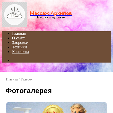
Menu
Массаж Архипов
Массаж и здоровье
Главная
О сайте
Здоровье
Техники
Контакты
Search
for
Главная
/
Галерея
Фотогалерея