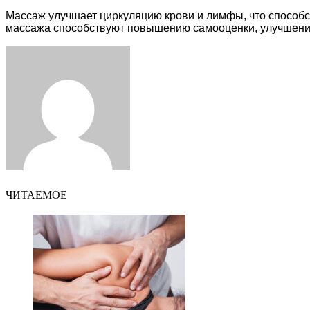
Массаж улучшает циркуляцию крови и лимфы, что способс
массажа способствуют повышению самооценки, улучшению
Facebook
Twitter
LinkedIn
Tumblr
Pinterest
Reddit
VKontakte
Odnoklassniki
Skype
WhatsApp
Telegram
Viber
Share
Print
via
Email
ЧИТАЕМОЕ