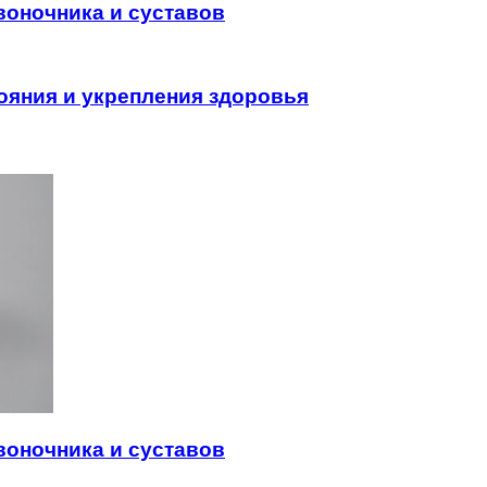
воночника и суставов
ояния и укрепления здоровья
воночника и суставов