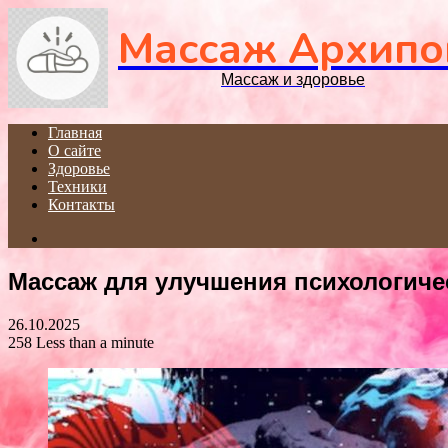
Массаж Архипо
Массаж и здоровье
Главная
О сайте
Здоровье
Техники
Контакты
Search
for
Массаж для улучшения психологиче
26.10.2025
258
Less than a minute