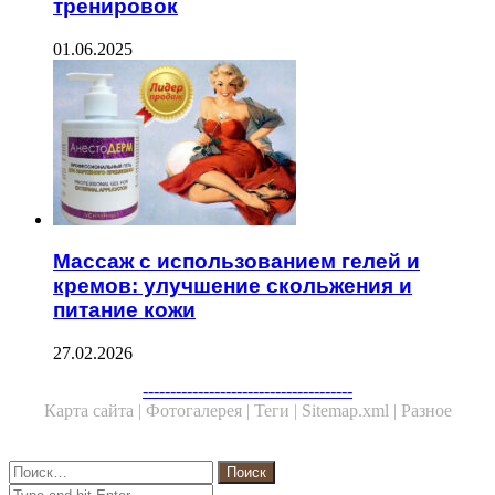
тренировок
01.06.2025
Массаж с использованием гелей и
кремов: улучшение скольжения и
питание кожи
27.02.2026
Facebook
Twitter
WhatsApp
Telegram
--------------------------------------
Карта сайта |
Фотогалерея |
Теги |
Sitemap.xml |
Разное
Close
Найти:
Close