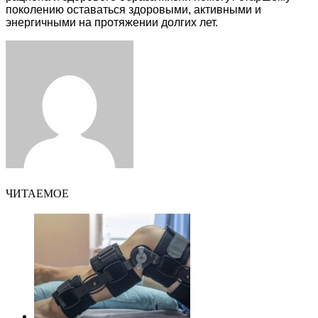
поколению оставаться здоровыми, активными и
энергичными на протяжении долгих лет.
Facebook
Twitter
LinkedIn
Tumblr
Pinterest
Reddit
VKontakte
Odnoklassniki
Skype
WhatsApp
Telegram
Viber
Share
Print
via
Email
ЧИТАЕМОЕ