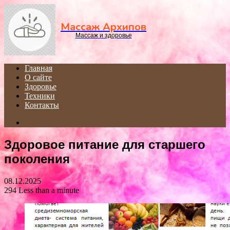
Menu
Массаж Архипов
Массаж и здоровье
Главная
О сайте
Здоровье
Техники
Контакты
Search
for
Здоровое питание для старшего
поколения
08.12.2025
294
Less than a minute