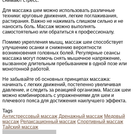
снимают стресс.
Для массажа шеи можно использовать различные
техники: круговые движения, легкие поглаживания,
растирания. Важно не нажимать слишком сильно и не
наносить боль. Массаж можно выполнять
самостоятельно или обратиться к профессионалу.
Помимо укрепления мышц, массаж шеи способствует
улучшению осанки и снижению вероятности
возникновения головных болей. Регулярные сеансы
массажа могут помочь снять мышечное напряжение,
вызванное длительным пребыванием в одной позе или
монотонной работой.
Не забывайте об основных принципах массажа:
начинать с легких движений, постепенно увеличивая
давление, и следить за реакцией организма. Массаж шеи
можно комбинировать с упражнениями для шеи и
плечевого пояса для достижения наилучшего эффекта.
Tags
Антистрессовый массаж
Дренажный массаж
Медовый
массаж
Релаксационный массаж
Спортивный массаж
Тайский массаж
Facebook
Twitter
LinkedIn
Tumblr
Pinterest
Reddit
VKontakte
Odnoklassniki
Skype
WhatsApp
Telegram
Viber
Share
Print