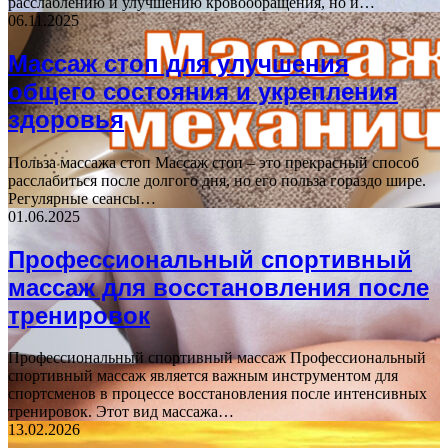
расслаблению и улучшению кровообращения, но и…
06.11.2025
Массаж стоп для улучшения
общего состояния и укрепления
здоровья
Польза массажа стоп Массаж стоп – это прекрасный способ
расслабиться после долгого дня, но его польза гораздо шире.
Регулярные сеансы…
01.06.2025
Профессиональный спортивный
массаж для восстановления после
тренировок
Профессиональный спортивный массаж Профессиональный
спортивный массаж является важным инструментом для
спортсменов в процессе восстановления после интенсивных
тренировок. Этот вид массажа…
13.02.2026