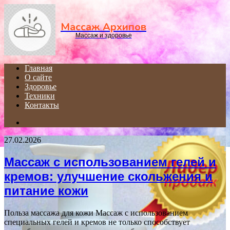
Menu
Массаж Архипов
Массаж и здоровье
Главная
О сайте
Здоровье
Техники
Контакты
Search
for
27.02.2026
Массаж с использованием гелей и
кремов: улучшение скольжения и
питание кожи
Польза массажа для кожи Массаж с использованием
специальных гелей и кремов не только способствует