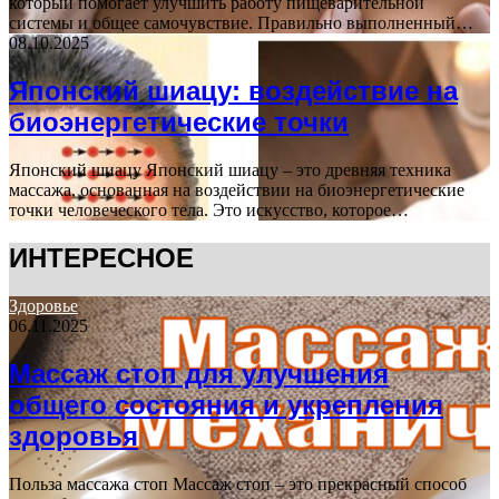
который помогает улучшить работу пищеварительной
системы и общее самочувствие. Правильно выполненный…
08.10.2025
Японский шиацу: воздействие на
биоэнергетические точки
Японский шиацу Японский шиацу – это древняя техника
массажа, основанная на воздействии на биоэнергетические
точки человеческого тела. Это искусство, которое…
ИНТЕРЕСНОЕ
Здоровье
06.11.2025
Массаж стоп для улучшения
общего состояния и укрепления
здоровья
Польза массажа стоп Массаж стоп – это прекрасный способ