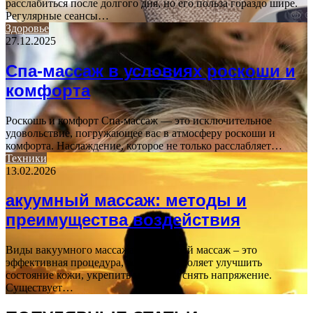
расслабиться после долгого дня, но его польза гораздо шире.
Регулярные сеансы…
Здоровье
27.12.2025
Спа-массаж в условиях роскоши и
комфорта
Роскошь и комфорт Спа-массаж — это исключительное
удовольствие, погружающее вас в атмосферу роскоши и
комфорта. Наслаждение, которое не только расслабляет…
Техники
13.02.2026
акуумный массаж: методы и
преимущества воздействия
Виды вакуумного массажа Вакуумный массаж – это
эффективная процедура, которая позволяет улучшить
состояние кожи, укрепить мышцы и снять напряжение.
Существует…