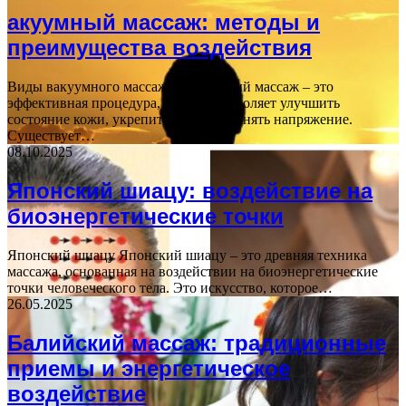
акуумный массаж: методы и
преимущества воздействия
Виды вакуумного массажа Вакуумный массаж – это
эффективная процедура, которая позволяет улучшить
состояние кожи, укрепить мышцы и снять напряжение.
Существует…
08.10.2025
Японский шиацу: воздействие на
биоэнергетические точки
Японский шиацу Японский шиацу – это древняя техника
массажа, основанная на воздействии на биоэнергетические
точки человеческого тела. Это искусство, которое…
26.05.2025
Балийский массаж: традиционные
приемы и энергетическое
воздействие