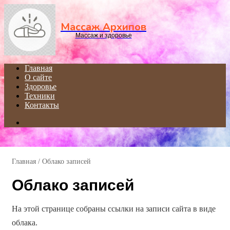
Menu
Массаж Архипов
Массаж и здоровье
Главная
О сайте
Здоровье
Техники
Контакты
Search
for
Главная
/
Облако записей
Облако записей
На этой странице собраны ссылки на записи сайта в виде
облака.