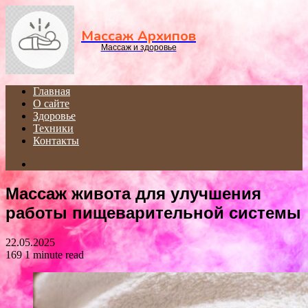
Menu
Массаж Архипов
Массаж и здоровье
Главная
О сайте
Здоровье
Техники
Контакты
Search
for
Массаж живота для улучшения
работы пищеварительной системы
22.05.2025
169
1 minute read