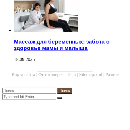
Массаж для беременных: забота о
здоровье мамы и малыша
18.09.2025
Facebook
Twitter
WhatsApp
Telegram
--------------------------------------
Карта сайта |
Фотогалерея |
Теги |
Sitemap.xml |
Разное
Close
Найти:
Close
Search
for