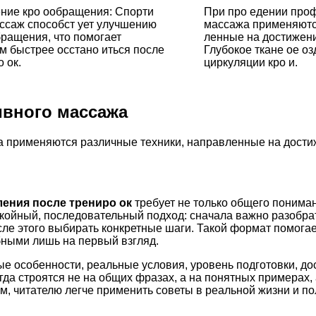
ние кро ообращения: Спорти
При про едении проф
ссаж способст ует улучшению
массажа применяютс
бращения, что помогает
ленные на достижен
 быстрее осстано иться после
Глубокое ткане ое о
 ок.
циркуляции кро и.
ивного массажа
 применяются различные техники, направленные на дости
ения после трениро ок
требует не только общего понима
окойный, последовательный подход: сначала важно разобра
сле этого выбирать конкретные шаги. Такой формат помога
бными лишь на первый взгляд.
ые особенности, реальные условия, уровень подготовки, д
а строятся не на общих фразах, а на понятных примерах, 
м, читателю легче применить советы в реальной жизни и по