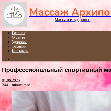
Массаж Архипо
Массаж и здоровье
Главная
О сайте
Здоровье
Техники
Контакты
Search
for
Профессиональный спортивный мас
01.06.2025
244
1 minute read