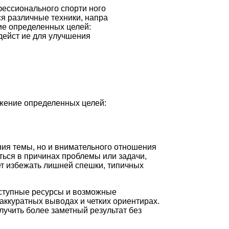
ессионального спорти ного
я различные техники, напра
ие определенных целей:
здейст ие для улучшения
жение определенных целей:
ния темы, но и внимательного отношения
ться в причинах проблемы или задачи,
ет избежать лишней спешки, типичных
оступные ресурсы и возможные
аккуратных выводах и четких ориентирах.
лучить более заметный результат без