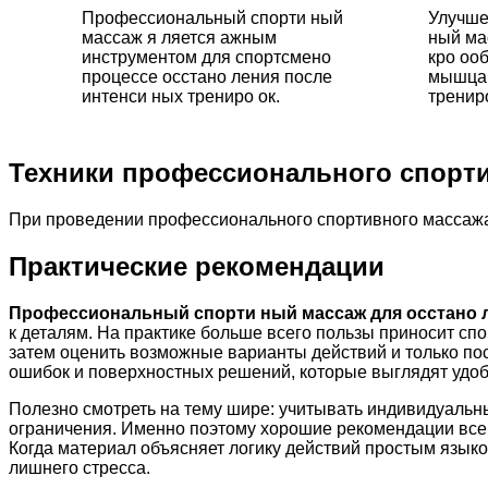
Профессиональный спорти ный
Улучше
массаж я ляется ажным
ный ма
инструментом для спортсмено
кро оо
процессе осстано ления после
мышцам
интенси ных трениро ок.
трениро
Техники профессионального спорт
При проведении профессионального спортивного массажа
Практические рекомендации
Профессиональный спорти ный массаж для осстано л
к деталям. На практике больше всего пользы приносит сп
затем оценить возможные варианты действий и только по
ошибок и поверхностных решений, которые выглядят удо
Полезно смотреть на тему шире: учитывать индивидуальн
ограничения. Именно поэтому хорошие рекомендации всегд
Когда материал объясняет логику действий простым языко
лишнего стресса.