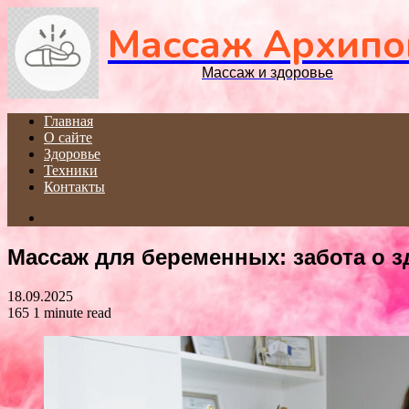
Массаж Архипо
Массаж и здоровье
Главная
О сайте
Здоровье
Техники
Контакты
Search
for
Массаж для беременных: забота о 
18.09.2025
165
1 minute read