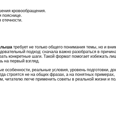
шения кровообращения.
и пояснице.
отечности.
малыша
требует не только общего понимания темы, но и вни
довательный подход: сначала важно разобраться в причина
рать конкретные шаги. Такой формат помогает избежать ли
ь на первый взгляд.
ые особенности, реальные условия, уровень подготовки, д
а строятся не на общих фразах, а на понятных примерах, 
м, читателю легче применить советы в реальной жизни и по