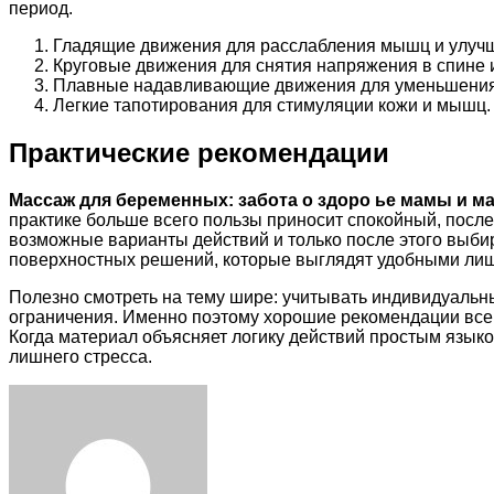
период.
Гладящие движения для расслабления мышц и улуч
Круговые движения для снятия напряжения в спине 
Плавные надавливающие движения для уменьшения 
Легкие тапотирования для стимуляции кожи и мышц.
Практические рекомендации
Массаж для беременных: забота о здоро ье мамы и 
практике больше всего пользы приносит спокойный, после
возможные варианты действий и только после этого выби
поверхностных решений, которые выглядят удобными лиш
Полезно смотреть на тему шире: учитывать индивидуальн
ограничения. Именно поэтому хорошие рекомендации всегд
Когда материал объясняет логику действий простым языко
лишнего стресса.
Facebook
Twitter
LinkedIn
Tumblr
Pinterest
Reddit
VKontakte
Odnoklassniki
Skype
WhatsApp
Telegram
Viber
Share
Print
via
Email