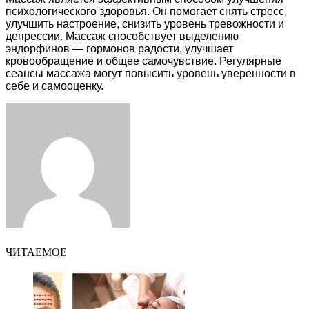
психологического здоровья. Он помогает снять стресс,
улучшить настроение, снизить уровень тревожности и
депрессии. Массаж способствует выделению
эндорфинов — гормонов радости, улучшает
кровообращение и общее самочувствие. Регулярные
сеансы массажа могут повысить уровень уверенности в
себе и самооценку.
Facebook
Twitter
LinkedIn
Tumblr
Pinterest
Reddit
VKontakte
Odnoklassniki
Skype
WhatsApp
Telegram
Viber
Share
Print
via
Email
ЧИТАЕМОЕ