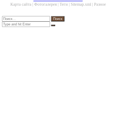
Карта сайта |
Фотогалерея |
Теги |
Sitemap.xml |
Разное
Close
Найти:
Close
Search
for