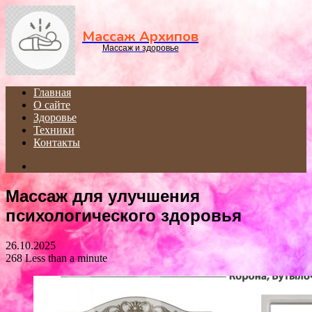
Menu
Массаж Архипов
Массаж и здоровье
Главная
О сайте
Здоровье
Техники
Контакты
Search
for
Массаж для улучшения
психологического здоровья
26.10.2025
268
Less than a minute