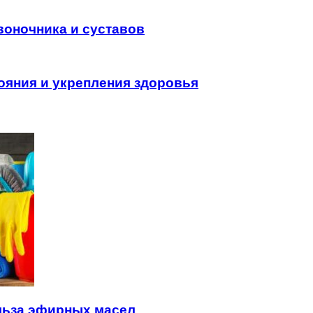
воночника и суставов
ояния и укрепления здоровья
льза эфирных масел