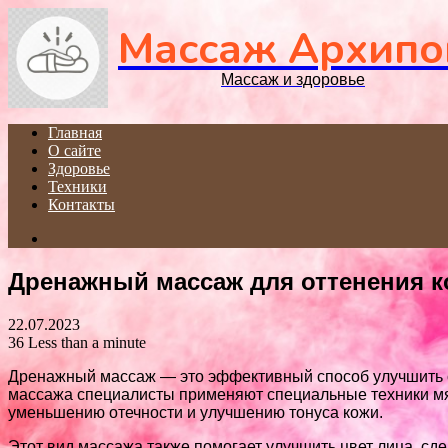
Массаж Архипо
Массаж и здоровье
Главная
О сайте
Здоровье
Техники
Контакты
Search
for
Дренажный массаж для оттенения 
22.07.2023
36
Less than a minute
Дренажный массаж — это эффективный способ улучшить с
массажа специалисты применяют специальные техники мяг
уменьшению отечности и улучшению тонуса кожи.
Этот вид массажа также помогает улучшить цвет лица, сд