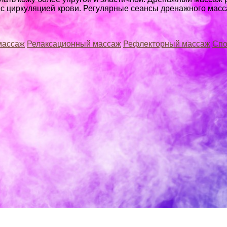
лем с циркуляцией крови. Регулярные сеансы дренажного м
массаж
Релаксационный массаж
Рефлекторный массаж
Спо