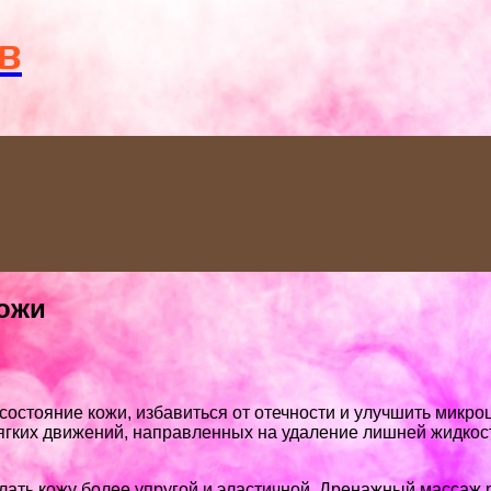
Menu
в
кожи
остояние кожи, избавиться от отечности и улучшить микр
ких движений, направленных на удаление лишней жидкости
елать кожу более упругой и эластичной. Дренажный массаж