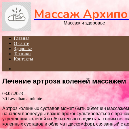
Массаж Архипо
Массаж и здоровье
Главная
О сайте
Здоровье
Техники
Контакты
Search
for
Лечение артроза коленей массажем
03.07.2023
30
Less than a minute
Артроз коленных суставов может быть облегчен массаже
началом процедуры важно проконсультироваться с врачо
укрепления коленей и обязательно следить за своим весо
коленных суставов и облегчат дискомфорт, связанный с а