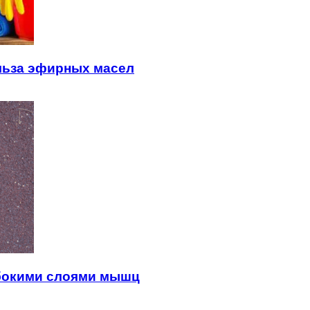
льза эфирных масел
убокими слоями мышц