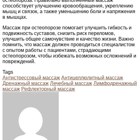
остеопороза. Правильно выполненный массаж
способствует улучшению кровообращения, укреплению
мышц и связок, а также уменьшению боли и напряжения
в мышцах.
Массаж при остеопорозе помогает улучшить гибкость и
подвижность суставов, снизить риск переломов,
улучшить общее самочувствие и качество жизни. Важно
помнить, что массаж должен проводиться специалистом
с опытом работы с пациентами, страдающими
остеопорозом, чтобы избежать возможных осложнений и
повреждений.
Tags
Антистрессовый массаж
Антицеллюлитный массаж
Дренажный массаж
Лечебный массаж
Лимфодренажный
массаж
Рефлекторный массаж
Facebook
Twitter
LinkedIn
Tumblr
Pinterest
Reddit
VKontakte
Odnoklassniki
Skype
WhatsApp
Telegram
Viber
Share
Print
via
Email