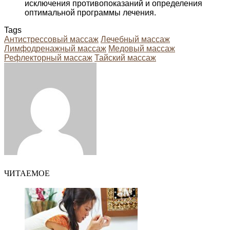
исключения противопоказаний и определения
оптимальной программы лечения.
Tags
Антистрессовый массаж
Лечебный массаж
Лимфодренажный массаж
Медовый массаж
Рефлекторный массаж
Тайский массаж
Facebook
Twitter
LinkedIn
Tumblr
Pinterest
Reddit
VKontakte
Odnoklassniki
Skype
WhatsApp
Telegram
Viber
Share
Print
via
Email
ЧИТАЕМОЕ