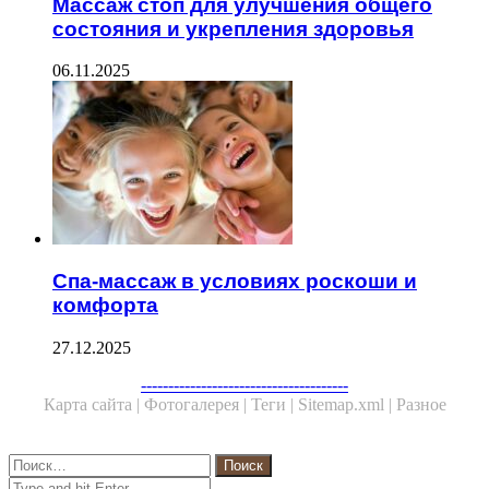
Массаж стоп для улучшения общего
состояния и укрепления здоровья
06.11.2025
Спа-массаж в условиях роскоши и
комфорта
27.12.2025
Facebook
Twitter
WhatsApp
Telegram
--------------------------------------
Карта сайта |
Фотогалерея |
Теги |
Sitemap.xml |
Разное
Close
Найти:
Close