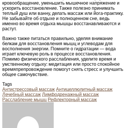
кровообращение, уменьшить мышечное напряжение и
ускорить восстановление. Также полезно принимать
теплый душ или ванну, делать массаж или йога-практику.
Не забывайте об отдыхе и полноценном сне, ведь
именно во время отдыха мышцы восстанавливаются и
растут.
Важно также питаться правильно, уделяя внимание
белкам для восстановления мышц и углеводам для
восполнения энергии. Помните о гидратации — вода
играет ключевую роль в процессе восстановления.
Помимо физического расслабления, уделите время и
умственному отдыху: медитация или просто спокойное
времяпрепровождение помогут снять стресс и улучшить
общее самочувствие.
Tags
Антистрессовый массаж
Антицеллюлитный массаж
Лечебный массаж
Лимфодренажный массаж
Расслабление мышц
Рефлекторный массаж
Facebook
Twitter
LinkedIn
Tumblr
Pinterest
Reddit
VKontakte
Odnoklassniki
Skype
WhatsApp
Telegram
Viber
Share
Print
via
Email