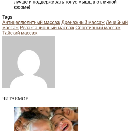
лучше и поддерживать тонус мышц в отличной
форме!
Tags
Антицеллюлитный массаж
Дренажный массаж
Лечебный
массаж
Релаксационный массаж
Спортивный массаж
Тайский массаж
Facebook
Twitter
LinkedIn
Tumblr
Pinterest
Reddit
VKontakte
Odnoklassniki
Skype
WhatsApp
Telegram
Viber
Share
Print
via
Email
ЧИТАЕМОЕ