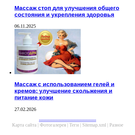
Массаж стоп для улучшения общего
состояния и укрепления здоровья
06.11.2025
Массаж с использованием гелей и
кремов: улучшение скольжения и
питание кожи
27.02.2026
Facebook
Twitter
WhatsApp
Telegram
--------------------------------------
Карта сайта |
Фотогалерея |
Теги |
Sitemap.xml |
Разное