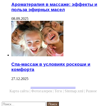
Ароматерапия в массаже: эффекты и
польза эфирных масел
08.09.2025
Спа-массаж в условиях роскоши и
комфорта
27.12.2025
Facebook
Twitter
WhatsApp
Telegram
--------------------------------------
Карта сайта |
Фотогалерея |
Теги |
Sitemap.xml |
Разное
Close
Найти: