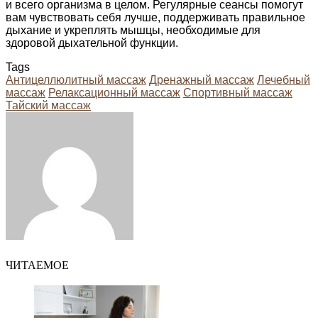
и всего организма в целом. Регулярные сеансы помогут
вам чувствовать себя лучше, поддерживать правильное
дыхание и укреплять мышцы, необходимые для
здоровой дыхательной функции.
Tags
Антицеллюлитный массаж
Дренажный массаж
Лечебный
массаж
Релаксационный массаж
Спортивный массаж
Тайский массаж
Facebook
Twitter
LinkedIn
Tumblr
Pinterest
Reddit
VKontakte
Odnoklassniki
Skype
WhatsApp
Telegram
Viber
Share
Print
via
Email
ЧИТАЕМОЕ