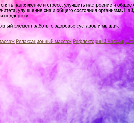
 снять напряжение и стресс, улучшить настроение и обще
унитета, улучшения сна и общего состояния организма. На
и поддержку.
важный элемент заботы о здоровье суставов и мышц».
массаж
Релаксационный массаж
Рефлекторный массаж
Спо