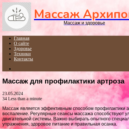
Массаж Архипо
Массаж и здоровье
Главная
О сайте
Здоровье
Техники
Контакты
Search
for
Массаж для профилактики артроза
23.05.2024
34
Less than a minute
Массаж является эффективным способом профилактики арт
воспаление. Регулярные сеансы массажа способствуют у
двигательной системы. Важно выбирать опытного специали
упражнения, здоровое питание и правильная осанка.