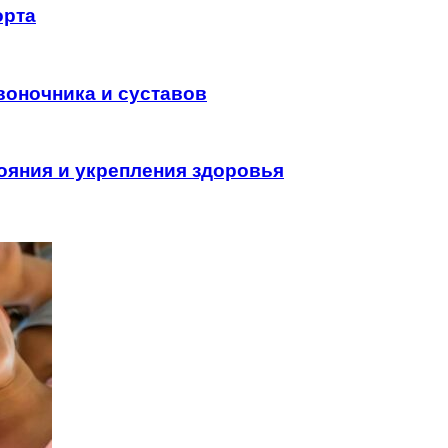
орта
воночника и суставов
ояния и укрепления здоровья