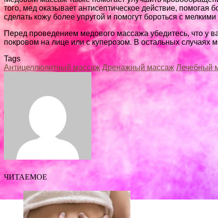
того, мед оказывает антисептическое действие, помогая
сделать кожу более упругой и помогут бороться с мелким
Перед проведением медового массажа убедитесь, что у в
покровом на лице или с куперозом. В остальных случаях
Tags
Антицеллюлитный массаж
Дренажный массаж
Лечебный 
Facebook
Twitter
LinkedIn
Tumblr
Pinterest
Reddit
VKontakte
Odnoklassniki
Skype
WhatsApp
Telegram
Viber
Share
Print
via
Email
ЧИТАЕМОЕ