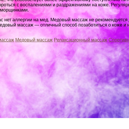
 бороться с воспалениями и раздражениями на коже. Регул
и морщинками.
ас нет аллергии на мед. Медовый массаж не рекомендуетс
 медовый массаж — отличный способ позаботиться о коже 
массаж
Медовый массаж
Релаксационный массаж
Спортив