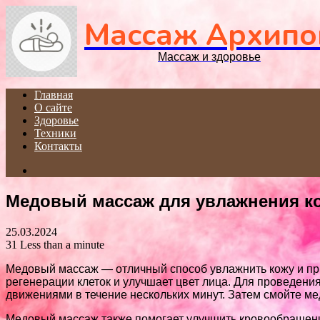
Массаж Архипо
Массаж и здоровье
Главная
О сайте
Здоровье
Техники
Контакты
Search
for
Медовый массаж для увлажнения к
25.03.2024
31
Less than a minute
Медовый массаж — отличный способ увлажнить кожу и пр
регенерации клеток и улучшает цвет лица. Для проведен
движениями в течение нескольких минут. Затем смойте м
Медовый массаж также помогает улучшить кровообращение