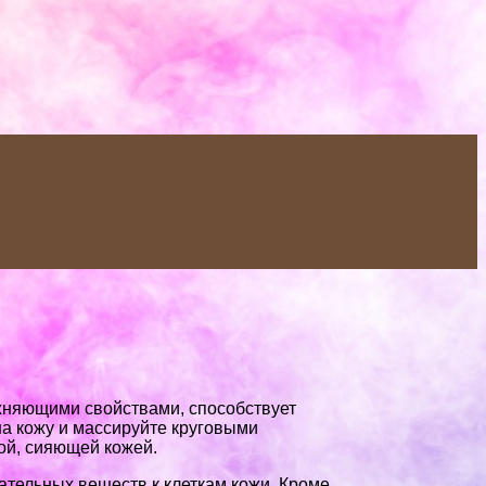
жняющими свойствами, способствует
на кожу и массируйте круговыми
ой, сияющей кожей.
тельных веществ к клеткам кожи. Кроме