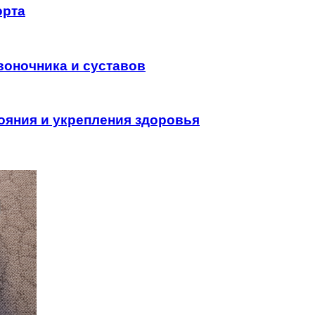
орта
воночника и суставов
ояния и укрепления здоровья