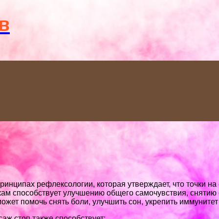
Menu
в
инципах рефлексологии, которая утверждает, что точки на
кам способствует улучшению общего самочувствия, снятию
жет помочь снять боли, улучшить сон, укрепить иммунитет
ж стоп также способствует: