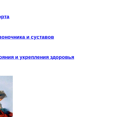
орта
воночника и суставов
ояния и укрепления здоровья