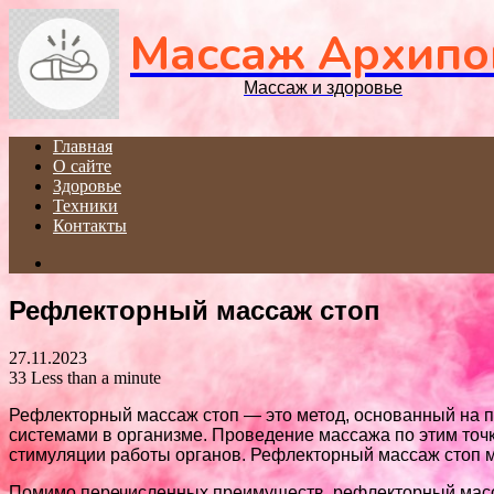
Массаж Архипо
Массаж и здоровье
Главная
О сайте
Здоровье
Техники
Контакты
Search
for
Рефлекторный массаж стоп
27.11.2023
33
Less than a minute
Рефлекторный массаж стоп — это метод, основанный на пр
системами в организме. Проведение массажа по этим точ
стимуляции работы органов. Рефлекторный массаж стоп мо
Помимо перечисленных преимуществ, рефлекторный масса