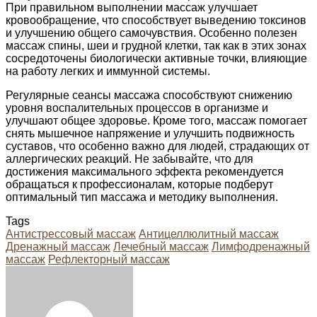
При правильном выполнении массаж улучшает
кровообращение, что способствует выведению токсинов
и улучшению общего самочувствия. Особенно полезен
массаж спины, шеи и грудной клетки, так как в этих зонах
сосредоточены биологически активные точки, влияющие
на работу легких и иммунной системы.
Регулярные сеансы массажа способствуют снижению
уровня воспалительных процессов в организме и
улучшают общее здоровье. Кроме того, массаж помогает
снять мышечное напряжение и улучшить подвижность
суставов, что особенно важно для людей, страдающих от
аллергических реакций. Не забывайте, что для
достижения максимального эффекта рекомендуется
обращаться к профессионалам, которые подберут
оптимальный тип массажа и методику выполнения.
Tags
Антистрессовый массаж
Антицеллюлитный массаж
Дренажный массаж
Лечебный массаж
Лимфодренажный
массаж
Рефлекторный массаж
Facebook
Twitter
LinkedIn
Tumblr
Pinterest
Reddit
VKontakte
Odnoklassniki
Skype
WhatsApp
Telegram
Viber
Share
Print
via
Email