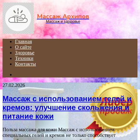
Menu
Массаж Архипов
Массаж и здоровье
Главная
О сайте
Здоровье
Техники
Контакты
Search
for
27.02.2026
Массаж с использованием гелей и
кремов: улучшение скольжения и
питание кожи
Польза массажа для кожи Массаж с использованием
специальных гелей и кремов не только способствует