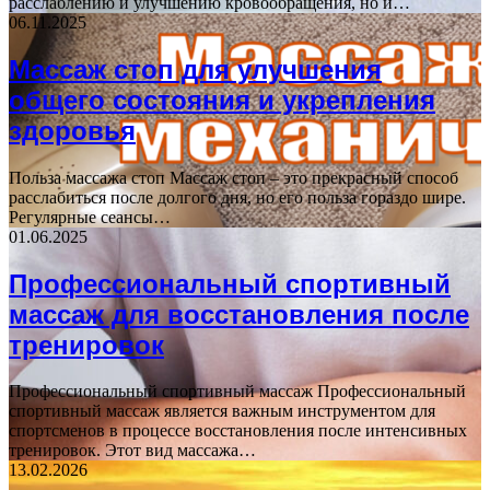
расслаблению и улучшению кровообращения, но и…
06.11.2025
Массаж стоп для улучшения
общего состояния и укрепления
здоровья
Польза массажа стоп Массаж стоп – это прекрасный способ
расслабиться после долгого дня, но его польза гораздо шире.
Регулярные сеансы…
01.06.2025
Профессиональный спортивный
массаж для восстановления после
тренировок
Профессиональный спортивный массаж Профессиональный
спортивный массаж является важным инструментом для
спортсменов в процессе восстановления после интенсивных
тренировок. Этот вид массажа…
13.02.2026