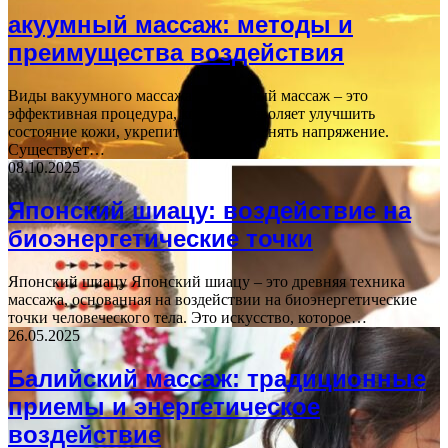
акуумный массаж: методы и
преимущества воздействия
Виды вакуумного массажа Вакуумный массаж – это
эффективная процедура, которая позволяет улучшить
состояние кожи, укрепить мышцы и снять напряжение.
Существует…
08.10.2025
Японский шиацу: воздействие на
биоэнергетические точки
Японский шиацу Японский шиацу – это древняя техника
массажа, основанная на воздействии на биоэнергетические
точки человеческого тела. Это искусство, которое…
26.05.2025
Балийский массаж: традиционные
приемы и энергетическое
воздействие