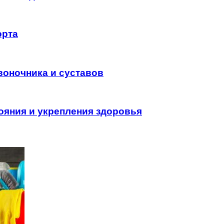
орта
воночника и суставов
ояния и укрепления здоровья