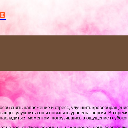
Menu
в
особ снять напряжение и стресс, улучшить кровообращени
мышцы, улучшить сон и повысить уровень энергии. Во врем
 насладиться моментом, погрузившись в ощущение глубоког
т не только физическому, но и эмоциональному благополу