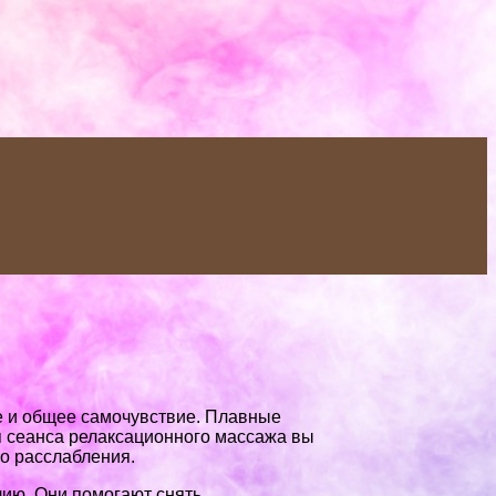
е и общее самочувствие. Плавные
я сеанса релаксационного массажа вы
о расслабления.
чию. Они помогают снять