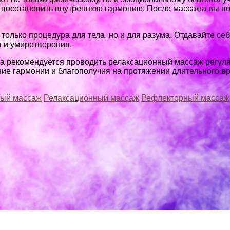
восстановить внутреннюю гармонию. После массажа вы поч
только процедура для тела, но и для разума. Отдавайте се
я и умиротворения.
та рекомендуется проводить релаксационный массаж регул
ние гармонии и благополучия на протяжении длительного в
ый массаж
Релаксационный массаж
Рефлекторный массаж