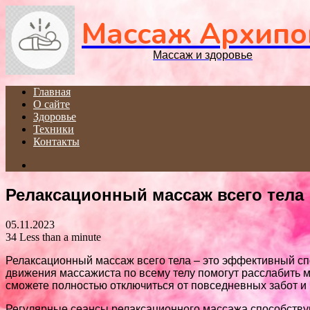
Массаж Архипо
Массаж и здоровье
Главная
О сайте
Здоровье
Техники
Контакты
Search
for
Релаксационный массаж всего тела
05.11.2023
34
Less than a minute
Релаксационный массаж всего тела – это эффективный сп
движения массажиста по всему телу помогут расслабить 
сможете полностью отключиться от повседневных забот и
Регулярные сеансы релаксационного массажа способствую